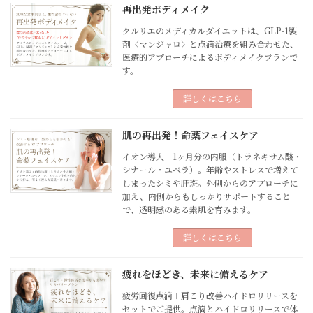
再出発ボディメイク
クルリエのメディカルダイエットは、GLP-1製
剤〈マンジャロ〉と点滴治療を組み合わせた、
医療的アプローチによるボディメイクプランで
す。
詳しくはこちら
肌の再出発！命薬フェイスケア
イオン導入＋1ヶ月分の内服（トラネキサム酸・
シナール・ユベラ）。年齢やストレスで増えて
しまったシミや肝斑。外側からのアプローチに
加え、内側からもしっかりサポートすること
で、透明感のある素肌を育みます。
詳しくはこちら
疲れをほどき、未来に備えるケア
疲労回復点滴＋肩こり改善ハイドロリリースを
セットでご提供。点滴とハイドロリリースで体