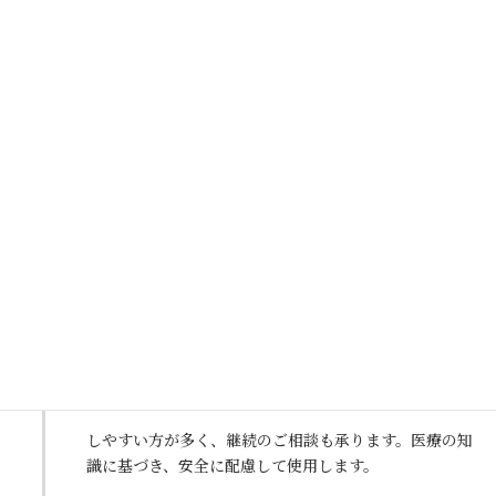
イジング、ダイエット点滴」を行います。ビタミンやア
ミノ酸、抗酸化作用など日々のお疲れのお体にも優しい
内容です。
点滴終了、抜針
STEP
6
点滴終了後、体調の変化がないかのご確認をしながら針
を抜いて止血、消毒を行います。
GLP-1製剤の皮下注射
STEP
7
最後に、医師の指示に基づきGLP-1製剤を皮下注射しま
す。満腹感のコントロールを助け、食欲を穏やかに整え
る働きがあります。1回のお試しでも体感
しやすい方が多く、継続のご相談も承ります。医療の知
識に基づき、安全に配慮して使用します。